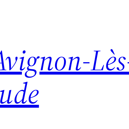
Avignon-Lès
aude