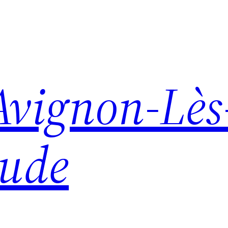
Avignon-Lès
aude