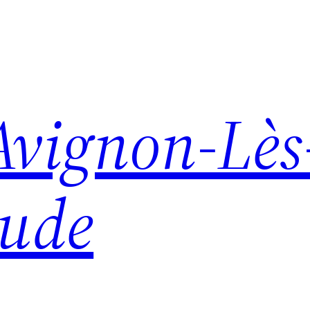
Avignon-Lès
aude